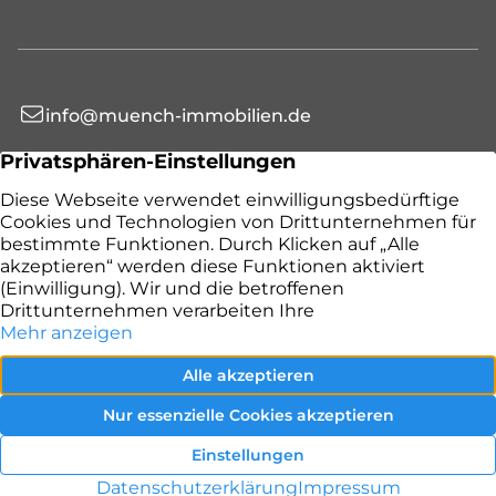
info@muench-immobilien.de
+49 201 4517443
Immobilien
Wertermittlung
Datenschutz
Ratgeber
Immo-News
Impressum
Vertrag widerrufen
Kontakt aufnehmen